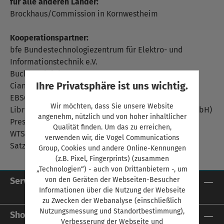
für alle anderen Länder:
Brockhaus/Commission in Kornwestheim
Kooperationspartner:
bfe Bundestechnologiezentrum für Elektro- und
Informationstechnik e.V.
Buchhandel.de
Ihre Privatsphäre ist uns wichtig.
Ciando
EBSCO Information Services GmbH
Wir möchten, dass Sie unsere Website
Libreka GmbH (ein Unternehmen der Zeilenwert GmbH)
angenehm, nützlich und von hoher inhaltlicher
Preselect.media GmbH
Qualität finden. Um das zu erreichen,
WTS Wagner
verwenden wir, die Vogel Communications
Satzweiss
Group, Cookies und andere Online-Kennungen
(z.B. Pixel, Fingerprints) (zusammen
„Technologien“) - auch von Drittanbietern -, um
von den Geräten der Webseiten-Besucher
Service-Hotline
Informationen über die Nutzung der Webseite
zu Zwecken der Webanalyse (einschließlich
Nutzungsmessung und Standortbestimmung),
Shop Service
Verbesserung der Webseite und