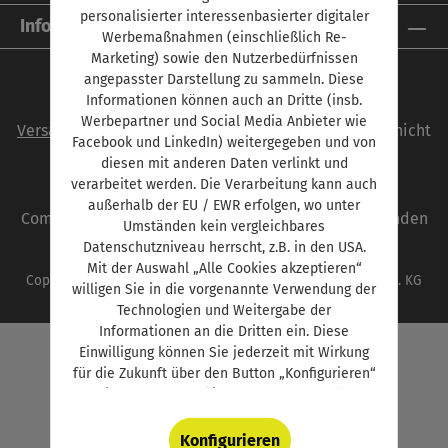
personalisierter interessenbasierter digitaler
Informationen
Werbemaßnahmen (einschließlich Re-
Marketing) sowie den Nutzerbedürfnissen
angepasster Darstellung zu sammeln. Diese
Informationen können auch an Dritte (insb.
Alle Preise inkl. gesetzl. Mehrwertsteuer zzgl.
Werbepartner und Social Media Anbieter wie
Versandkosten
und ggf. Nachnahmegebühren, wenn nicht
Facebook und LinkedIn) weitergegeben und von
anders angegeben.
diesen mit anderen Daten verlinkt und
verarbeitet werden. Die Verarbeitung kann auch
autoKAUFMANN ist eine Marke der Vogel
außerhalb der EU / EWR erfolgen, wo unter
Communications Group. Unser gesamtes Angebot finden
Umständen kein vergleichbares
Sie unter
www.vogel.de
.
Datenschutzniveau herrscht, z.B. in den USA.
Mit der Auswahl „Alle Cookies akzeptieren“
Copyright © 2026 Vogel Communications Group GmbH & Co. KG
willigen Sie in die vorgenannte Verwendung der
Technologien und Weitergabe der
Informationen an die Dritten ein. Diese
Einwilligung können Sie jederzeit mit Wirkung
für die Zukunft über den Button „Konfigurieren“
in unserem Cookie-Management-Tool
widerrufen. Weitere Informationen über die
verwendeten Technologien, Anbieter,
Konfigurieren