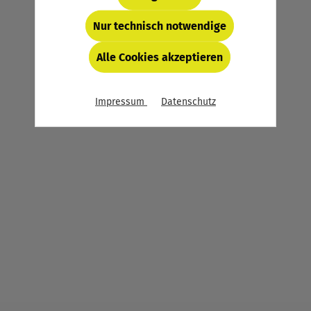
Speicherdauer, Empfänger,
Drittstaatenübermittlung und mögliche
Nur technisch notwendige
Änderungen Ihrer Einstellungen, einschließlich
für essentielle (d.h. technisch bzw. funktional
Alle Cookies akzeptieren
notwendige) Cookies, finden Sie in der unten
verlinkten Datenschutzerklärung und hinter
dem Button „Konfigurieren“.
Impressum
Datenschutz