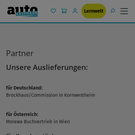
Zum Hauptinhalt springen
Du hast 0 Produkte auf dem Merkzet
Lernwelt
Partner
Unsere Auslieferungen:
für Deutschland:
Brockhaus/Commission in Kornwestheim
für Österreich:
Morawa Buchvertrieb in Wien