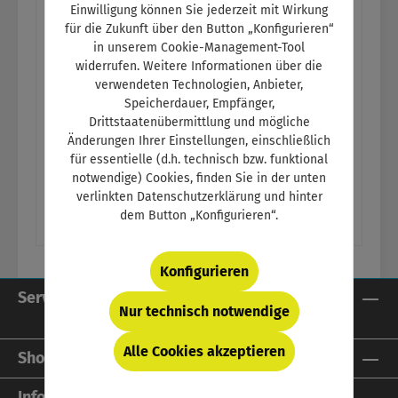
Einwilligung können Sie jederzeit mit Wirkung
für die Zukunft über den Button „Konfigurieren“
in unserem Cookie-Management-Tool
Management im Kfz-
widerrufen. Weitere Informationen über die
Betrieb
verwendeten Technologien, Anbieter,
Speicherdauer, Empfänger,
Drittstaatenübermittlung und mögliche
Varianten ab
47,84 €
Änderungen Ihrer Einstellungen, einschließlich
für essentielle (d.h. technisch bzw. funktional
notwendige) Cookies, finden Sie in der unten
Regulärer Preis:
59,80 €
verlinkten Datenschutzerklärung und hinter
dem Button „Konfigurieren“.
Konfigurieren
Service-Hotline
Nur technisch notwendige
Alle Cookies akzeptieren
Shop Service
Informationen