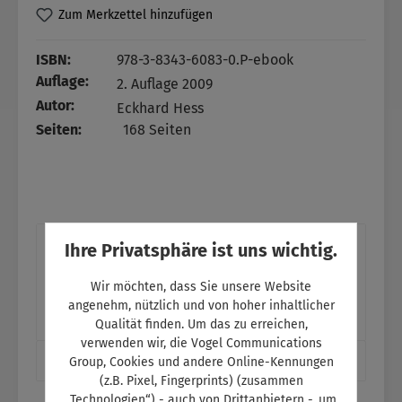
Zum Merkzettel hinzufügen
ISBN:
978-3-8343-6083-0.P-ebook
Auflage:
2. Auflage 2009
Autor:
Eckhard Hess
Seiten:
168 Seiten
Beschreibung
Ihre Privatsphäre ist uns wichtig.
Betriebswirtschaft im Kfz-Betrieb Der sichere
Wir möchten, dass Sie unsere Website
Weg zur Meisterprüfung Kfz-Technik Ohne
angenehm, nützlich und von hoher inhaltlicher
betriebswirtschaftliche Kenntnisse ist…
Mehr
Qualität finden. Um das zu erreichen,
verwenden wir, die Vogel Communications
InfoClick
Group, Cookies und andere Online-Kennungen
(z.B. Pixel, Fingerprints) (zusammen
„Technologien“) - auch von Drittanbietern -, um